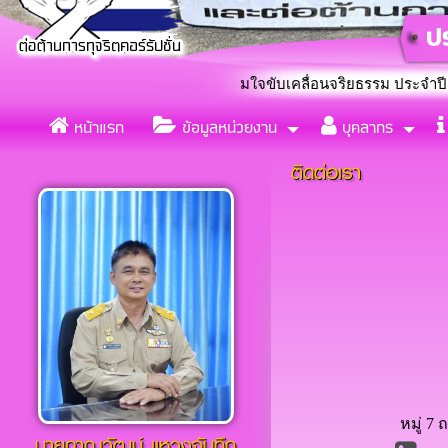
ศบาลตำบลกุดกว้าง ร่วมใจขับเคลื่อนจริยธรรม ประจำปีงบประมาณ 25
หน้าแรก
ข้อมูลหน่วยงาน
บุคลากร
แต่งตั้งคณะทำงานขับเคลื่อ
«
ติดต่อเรา
หมู่ 7
นายภาณุวัฒน์ เเหวงจันทึก