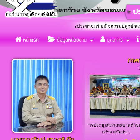
9 โดยมีข้าราชการและประชาชนร่วมกิจกรรมปลูกป่าและจิตอาสา “เราท
หน้าแรก
ข้อมูลหน่วยงาน
บุคลากร
แต่งตั้งคณะทำงานขับเคลื่อ
«
ภาพก
กิจ
ารประชุมสภาเทศบาลตำบลกุด
ทศบาลตำบลกุดกว้าง ได้ร่วม
กว้าง สมัยประ...
ชุมชนบ้าน...
นายภาณุวัฒน์ เเหวงจันทึก