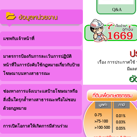
Q&A
ข้อมูลหน่วยงาน
แชทกับเจ้าหน้าที่
ป
มาตรการป้องกันการละเว้นการปฏิบัติ
เรื่อง การประกาศใช้ พ
หน้าที่ในการบังคับใช้กฎหมายเกี่ยวกับป้าย
มีผลต
โฆษณาบนทางสาธารณะ
อั
ช่องทางการแจ้งเบาะแสป้ายโฆษณาหรือ
สิ่งอื่นใดรุกล้ำทางสาธารณะหรือไม่ชอบ
ด้วยกฎหมาย
การเปิดโอกาสให้เกิดการมีส่วนร่วม