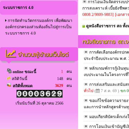
การโอนเงินจัดสรรงบประ
ระบบราชการ 4.0
การสงเคราะห์ เบี้ยยังชีพคว
0808.2/9809-9883]
[เอกสา
การจัดทำนวัตกรรมองค์กร เพื่อพัฒนา
ดูหนังสือราชการ สถ ทั้
องค์กรปกครองส่วนท้องถิ่นไปสู่การเป็น
ระบบราชการ 4.0
หนังสือราชการ สถ.จ
จำนวนผู้เข้าชมเว็บไซต์
การคัดเลือกองค์กรปกครอ
ประจำปีงบประมาณ พ.ศ.
หลักเกณฑ์การกู้เงินท
1
คน
online ขณะนี้
งบประมาณในโครงการที่ได้ร
สถิติวันนี้
148 คน
การส่งเสริมและสนับสนุ
3629
คน
สถิติทั้งหมด
ทั่วไป
(
7 ส.ค. 69 )
ขก 0
ขอแก้ไขข้อความรายงา
เริ่มนับวันที่ 26 ตุลาคม 2566
และการนำหลักสูตรต้านทุ
มอบเกียรติบัตรเด็กเก่ง
การโอนเงินเข้าบัญชีเ