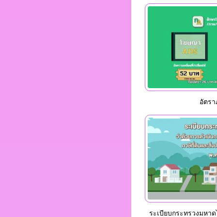
อัตรา
ระเบียบกระทรวงมหาดไ