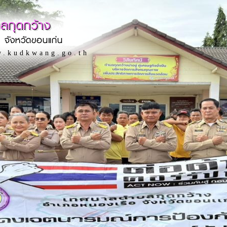
ลกุดกว้าง
 จังหวัดขอนแก่น
w.kudkwang.go.th