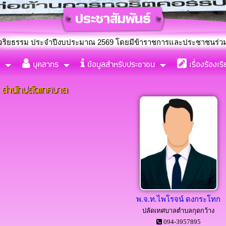
ีงบประมาณ 2569 โดยมีข้าราชการและประชาชนร่วมกิจกรรมปลูกป่าและ
บุคลากร
ข้อมูลสำหรับประชาชน
เรื่องร้องเร
่งตั้งคณะทำงานขับเคลื่อนจริยธรรม ประจำปีงบประมาณ พ.ศ. 2569
สำนักปลัดเทศบาล
พ.จ.ท.ไพโรจน์ ดงกระโทก
ปลัดเทศบาลตำบลกุดกว้าง
094-3957895