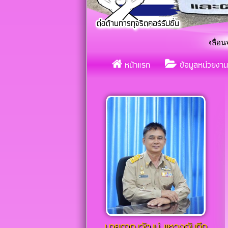
เทศบาลตำบลกุดกว้าง ร่วมใจขับเคลื่อนจริยธรรม ประจำป
«
หน้าแรก
ข้อมูลหน่วยงาน
แต
«
นายภาณุวัฒน์ เเหวงจันทึก