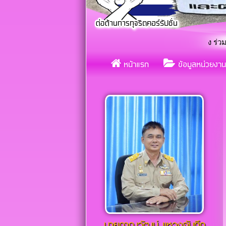
เทศบาลตำบลกุดกว้าง ร่วมใจขับเคลื่อน
«
หน้าแรก
ข้อมูลหน่วยงาน
แต
«
นายภาณุวัฒน์ เเหวงจันทึก