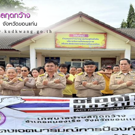
ลกุดกว้าง
 จังหวัดขอนแก่น
w.kudkwang.go.th