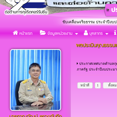
ลตำบลกุดกว้าง ร่วมใจขับเคลื่อนจริยธรรม ประจำปีงบประมาณ 2569 
หน้าแรก
ข้อมูลหน่วยงาน
บุคลากร
แต่งตั้งคณะทำงานขับเคลื่อ
«
ผลประเมินคุณธรรมแ
ประกาศเทศบาลตำบลกุด
ภาครัฐ ประจำปีงบประมา
หน้าที่
1
ทั้งห
นายภาณุวัฒน์ เเหวงจันทึก