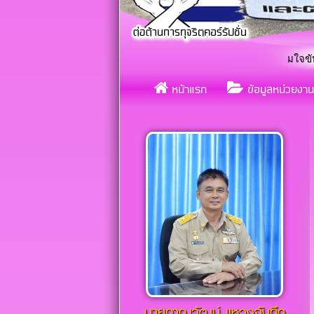
เทศบาลตำบลกุดกว้าง ร่วมใจขับเคลื่อนจริ
«
หน้าแรก
ข้อมูลหน่วยงาน
แต
«
นายภาณุวัฒน์ เเหวงจันทึก