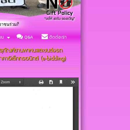
รมปลูกป่าและจิตอาสา “เราทำความดีด้วยหัวใจ”
ียน
Q&A
ติดต่อเรา
รุภัณฑ์ยานพาหนะเเละขนส่งรถ
ราคาอิเล็กทรอนิกส์ (e-bidding)