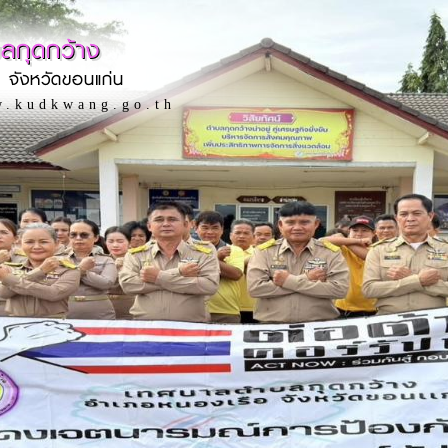
ลกุดกว้าง
 จังหวัดขอนแก่น
w.kudkwang.go.th