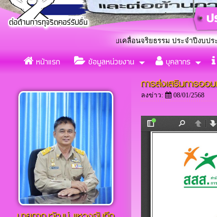
ำบลกุดกว้าง ร่วมใจขับเคลื่อนจริยธรรม ประจำปีงบประมาณ 2569 โด
หน้าแรก
ข้อมูลหน่วยงาน
บุคลากร
แต่งตั้งคณะทำงานขับเคลื่อ
«
การส่งเสริมการออม
ลงข่าว:
08/01/2568
นายภาณุวัฒน์ เเหวงจันทึก