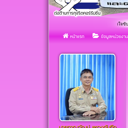
เทศบาลตำบลกุดกว้าง ร่วมใจขับเคลื่อนจริยธรร
«
หน้าแรก
ข้อมูลหน่วยงาน
แต
«
นายภาณุวัฒน์ เเหวงจันทึก