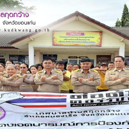
ลกุดกว้าง
 จังหวัดขอนแก่น
w.kudkwang.go.th