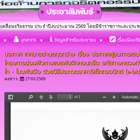
ม ประจำปีงบประมาณ 2569 โดยมีข้าราชการและประชาชนร่วมกิจกรรมปล
บุคลากร
ข้อมูลสำหรับประชาชน
เรื่องร้องเร
่งตั้งคณะทำงานขับเคลื่อนจริยธรรม ประจำปีงบประมาณ พ.ศ. 2569
ประกาศ เทศบาลตำบลกุดกว้าง เรื่อง ประกาศผู้ชนะการเส
โครงการซ่อมผิวทางเเอสฟันติกคอนกรีต รหัสทางหลวงท้
โก - โนนฟันเรือ ด้วยวิธีประกวดราคาอิเล็กทรอนิกส์ (e-bi
ลงข่าว:
27/01/2569