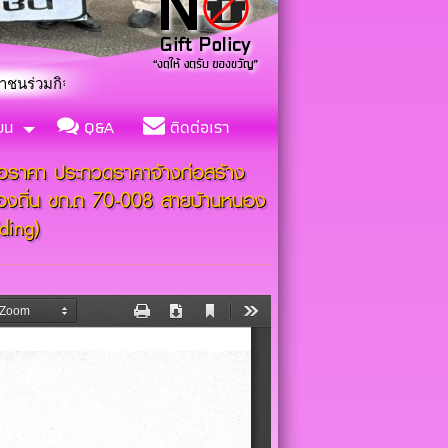
ูกป่าและจิตอาสา “เราทำความดีด้วยหัวใจ”
ียน
Q&A
ติดต่อเรา
นอราคา ประกวดราคาจ้างก่อสร้าง
องถิ่น ขก.ถ 70-008 สายบ้านหนอง
dding)