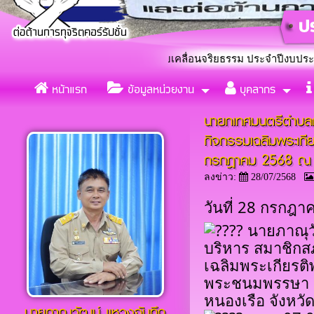
บลกุดกว้าง ร่วมใจขับเคลื่อนจริยธรรม ประจำปีงบประมาณ 2569 โดย
หน้าแรก
ข้อมูลหน่วยงาน
บุคลากร
แต่งตั้งคณะทำงานขับเคลื่อ
«
นายกเทศมนตรีตำบลกุ
กิจกรรมเฉลิมพระเกี
กรกฎาคม 2568 ณ ห
ลงข่าว:
28/07/2568
วันที่ 28 กรกฎ
นายภาณุวั
บริหาร สมาชิกสภ
เฉลิมพระเกียรติ
พระชนมพรรษา 2
หนองเรือ จังหว
นายภาณุวัฒน์ เเหวงจันทึก