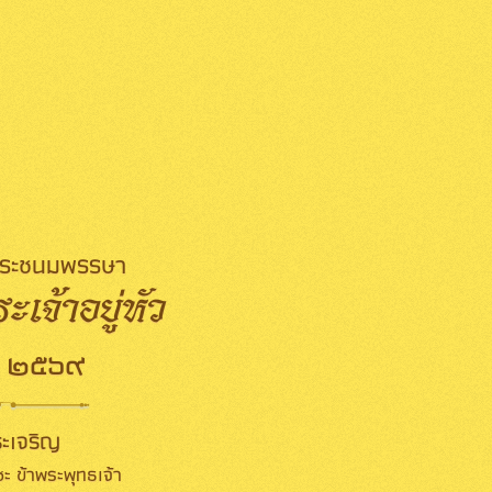
มพระชนมพรรษา
เจ้าอยู่หัว
 ๒๕๖๙
ะเจริญ
ะ ข้าพระพุทธเจ้า