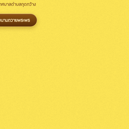
 เทศบาลตำบลกุดกว้าง
งนามถวายพระพร